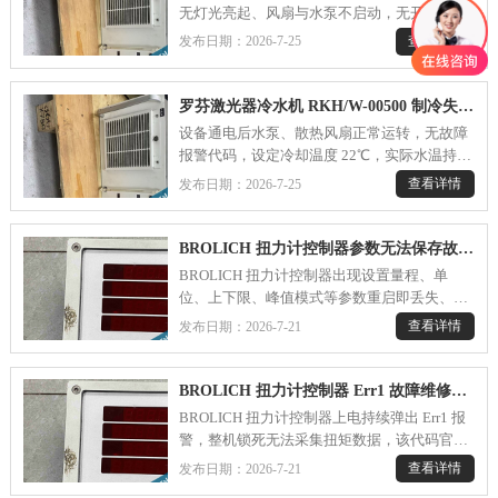
无灯光亮起、风扇与水泵不启动，无开机提示
音，设备完全无法上电运行，导致罗芬激光器
查看详情
发布日期：2026-7-25
因冷却系统未启动无法开机作业，生产停滞。
排查确认外部供电三相电压正常、电源插座及
电源线无破损接触不良问题，排除外接电源故
罗芬激光器冷水机 RKH/W-00500 制冷失效，水温无法下降故障维修---
障，判定为冷水机内部电路硬件故障。.....
设备通电后水泵、散热风扇正常运转，无故障
报警代码，设定冷却温度 22℃，实际水温持续
上升，长时间运行进出水温差不足 1℃，激光
查看详情
发布日期：2026-7-25
器因水温超标限制出光，生产中断。设备已使
用 3 年，长期未做水路与制冷系统维保。.....
BROLICH 扭力计控制器参数无法保存故障维修方案---
BROLICH 扭力计控制器出现设置量程、单
位、上下限、峰值模式等参数重启即丢失、断
电清零的故障，核心诱因为主板存储供电失
查看详情
发布日期：2026-7-21
效、存储芯片损坏或系统逻辑异常，需遵循由
简到繁的流程检修，恢复设备参数记忆功能，
保障产线扭矩检测稳定运行。.....
BROLICH 扭力计控制器 Err1 故障维修方案---
BROLICH 扭力计控制器上电持续弹出 Err1 报
警，整机锁死无法采集扭矩数据，该代码官方
定义为传感器回路断线 / 短路故障，多由线
查看详情
发布日期：2026-7-21
路、接头、传感器硬件或主板采集电路异常引