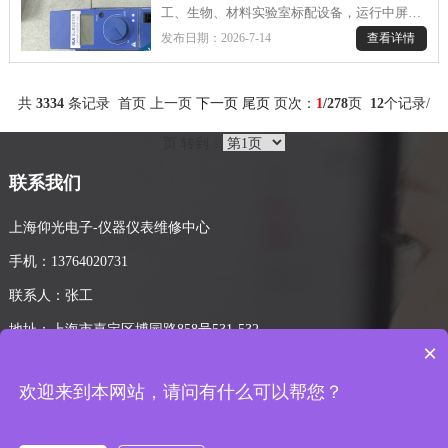
复。.....
工、生物、材料实验室标配设备，运行中屏幕
弹出 Er2 故障代码，设备直接停机无法启动，
查看详情
发布日期：2026-7-14
是电路类高发故障。根据原厂手册定义，Er2
代表电机电流检测传感器故障，区别于 Er4 堵
转、Er3 过热等负载类报错，单纯清理桨叶、
共
3334
条记录 首页 上一页
下一页
尾页
页次：
1
/278
页
12
个记录/
降温重启无法根除问题，需拆机检测电路模块
维修。.....
页 转到：
联系我们
上海仰光电子-仪器仪表维修中心
手机：13764020731
联系人：张工
地址：上海市嘉定区博园路858号531-532
×
欢迎来到本网站，请问有什么可以帮您？
版权所有 版权所有 2021 上海仰光电子科技有限公司
沪ICP备16027027号
网
站地址