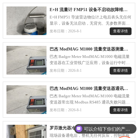
动，设备可正常启停运行，仅远程通讯功能失
效。初步排查现场通讯线路、中控通讯模块及
E+H 流量计 FMP51 设备不启动故障维修---
接线端子，未发现线路破损、虚接及外部供电
E+H FMP51 导波雷达物位计上电后表头无任何
异常问题，判定故障为设备本体通讯硬件故
显示，设备无法启动，无背光、无参数界面输
障，需拆机检修。.....
出，信号回路无 4~20mA 电流输出。初步确认
查看详情
发布日期：2026-8-1
外部供电电源输出 24VDC 电压正常，供电线
缆无明显破损，单独外接电源测试，仪表依旧
无法上电启动，判定故障存在于仪表本体。.....
巴杰 ModMAG M1000 流量变送器测量不准故障维修---
巴杰 Badger Meter ModMAG M1000 电磁流量
变送器在工业管线广泛应用，设备运行中时常
出现流量数值波动、计量偏差、空载有读数、
查看详情
发布日期：2026-8-1
实测流量与显示数值不符等测量不准问题。故
障诱因分为现场工况、线路安装、参数设置、
主板硬件四类，维修按照由外至内顺序排查，
巴杰 ModMAG M1000 流量变送器通讯不上故障维修---
精准锁定故障根源。.....
巴杰 Badger Meter ModMAG M1000 电磁流量
变送器常出现 Modbus RS485 通讯失败问题，
设备显示正常、流量测量无异常，但上位机无
查看详情
发布日期：2026-8-1
法读取仪表数据，是现场自动化项目高发故
障。维修遵循先外后内、先参数后硬件的排查
逻辑，逐步定位故障根源。.....
罗芬激光器冷水机 RKH/W-00500 整机无法上电开机故障维修---
可以介绍下你们的产品么
现场设备通电后，整机无任何反应，控制面板