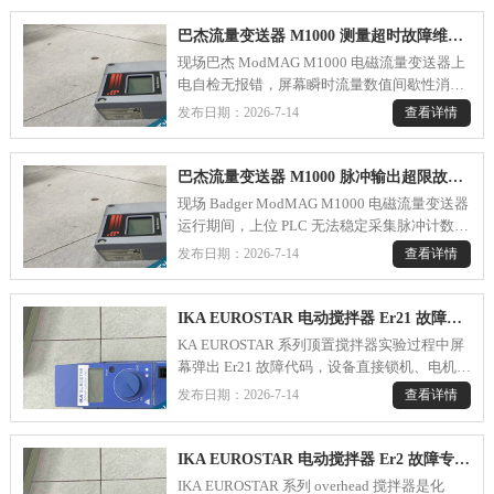
发，按由外至内流程分步检修，兼顾现场快速
处理与深度拆机维修，保障计量设备精度恢
巴杰流量变送器 M1000 测量超时故障维修 ---
复。.....
现场巴杰 ModMAG M1000 电磁流量变送器上
电自检无报错，屏幕瞬时流量数值间歇性消
失，系统频繁弹出测量超时告警，4–6 秒无法
查看详情
发布日期：2026-7-14
完成一次流量采样运算，中控无法同步采集实
时流量与累积数据。排空管道、满管通水交替
测试，故障无明显改善；切换低励磁频率模式
巴杰流量变送器 M1000 脉冲输出超限故障维修---
后，告警频次略有减少，但仍持续出现，判定
现场 Badger ModMAG M1000 电磁流量变送器
仪表信号采集或主板运算回路存在异常，无法
运行期间，上位 PLC 无法稳定采集脉冲计数，
在规定周期内完成电极信号解析。.....
设备频繁触发脉冲输出超限告警，瞬时流量显
查看详情
发布日期：2026-7-14
示数值正常，但累积流量间断丢失；断开脉冲
采集模块负载后，变送器告警暂时消失，接入
原有接线故障复现，判断脉冲输出回路存在匹
IKA EUROSTAR 电动搅拌器 Er21 故障专业维修方案---
配或硬件异常，无法满足系统脉冲传输阈值要
KA EUROSTAR 系列顶置搅拌器实验过程中屏
求。.....
幕弹出 Er21 故障代码，设备直接锁机、电机完
全无法启动，原厂手册定义该故障为安全继电
查看详情
发布日期：2026-7-14
器回路失效，区别于堵转、过热、电流检测类
报错，常规断电降温、空载拆卸桨叶均无法消
除故障，属于驱动安全保护硬件故障，必须拆
IKA EUROSTAR 电动搅拌器 Er2 故障专业维修方案---
机检修电源主板安全控制回路才能彻底修
IKA EUROSTAR 系列 overhead 搅拌器是化