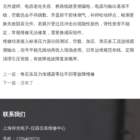
元件虚焊、电容老化失容、桥路线路受潮漏电，电源与输出基准不
稳，空载也会不停跳数。开盖烘干腔体潮气，补焊松动焊点，检测更
换失效阻容元件。若膜片受过压冲击出现隐性损伤，弹性形变不稳
定，常规维修无法修复，需更换感应组件。
维修结束接入标准压力源分段测试，空载、加压、泄压多工况连续观
测输出，信号平稳无跳动再投入现场使用。日常运维规范布线、定期
清理引压管路，有效降低故障复发概率。
上一篇：
奇石乐压力传感器零位不归零故障维修
下一篇：没有了
联系我们
上海仰光电子-仪器仪表维修中心
手机：13764020731