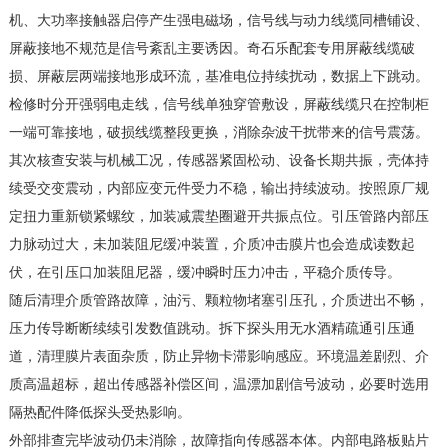
机、大功率接触器启停产生强电磁场，信号线与动力线缆同槽铺设、
屏蔽接地不规范是信号紊乱主要诱因。奇石乐配套专用屏蔽线缆破
损、屏蔽层两端接地形成环流，基准电位持续扰动，数据上下跳动。
检修时分开强弱电走线，信号线单独穿管敷设，屏蔽线缆只在控制柜
一端可靠接地，破损线缆整段更换，消除杂波干扰带来的信号震荡。
其次核查安装与机械工况，传感器紧固松动、设备长期共振，壳体持
续受交变震动，内部应变元件受力不稳，输出持续波动。按照原厂规
定扭力重新锁紧螺纹，加装减震垫圈避开共振点位。引压管路内部压
力脉动过大，未加装阻尼缓冲装置，介质冲击膜片也会造成读数起
伏，在引压口加装阻尼器，缓冲瞬时压力冲击，平稳介质传导。
随后清理介质管路故障，油污、颗粒物堵塞引压孔，介质进出不畅，
压力传导断断续续引发数值跳动。拆下探头用无水酒精疏通引压通
道，清理膜片表面杂质，防止异物卡滞影响感应。环境温差剧烈、介
质高温超标，超出传感器补偿区间，温漂加剧信号波动，必要时选用
隔热配件降低探头受热影响。
外部排查完毕波动仍未消除，故障指向传感器本体。内部电路板贴片